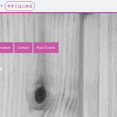
今すぐはじめる
？
omation
Contact
Past Events
e