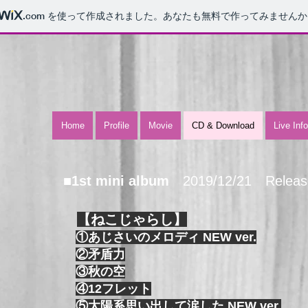
.com
を使って作成されました。あなたも無料で作ってみませんか
Home
Profile
Movie
CD & Download
Live Inf
■1st mini album
2019/12/21 Releas
【ねこじゃらし】
①あじさいのメロディ NEW ver.
②矛盾力
③秋の空
④12フレット
⑤太陽系思い出して涙した NEW ver.